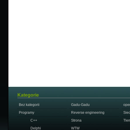
Kategorie
Bez kategorii
Gadu-Gadu
ope
Programy
Reverse engineering
Sie
C++
Strona
Tle
Delphi
WTW