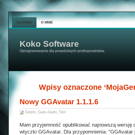
GŁÓWNA
O MNIE
Koko Software
Oprogramowanie dla prawdziwych profesjonalistów.
Wpisy oznaczone ‘MojaGen
Nowy GGAvatar 1.1.1.6
Delphi
,
Gadu-Gadu
,
Tlen
Mam przyjemność opublikować najnowszą wersję 
wtyczki GGAvatar. Dla przypomnienia: “GGAvatar 