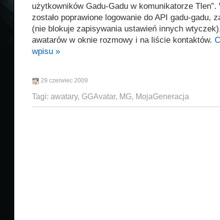
użytkowników Gadu-Gadu w komunikatorze Tlen”. 
zostało poprawione logowanie do API gadu-gadu, z
(nie blokuje zapisywania ustawień innych wtyczek)
awatarów w oknie rozmowy i na liście kontaktów.
C
wpisu »
29 czerwiec 2009
Tagi:
awatary
,
GGAvatar
,
MG
,
MojaGeneracja