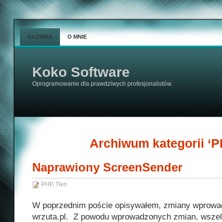
GŁÓWNA
O MNIE
Koko Software
Oprogramowanie dla prawdziwych profesjonalistów.
Archiwum kategorii ‘P
Naprawiony ScreenSender
PHP
,
Tlen
W poprzednim poście opisywałem, zmiany wprowa
wrzuta.pl. Z powodu wprowadzonych zmian, wszel