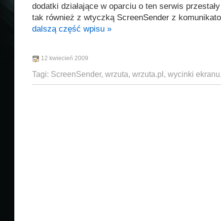
dodatki działające w oparciu o ten serwis przestały 
tak również z wtyczką ScreenSender z komunikato
dalszą część wpisu »
12 kwiecień 2009
Tagi:
ScreenSender
,
wrzuta
,
wrzuta.pl
,
wycinki ekranu