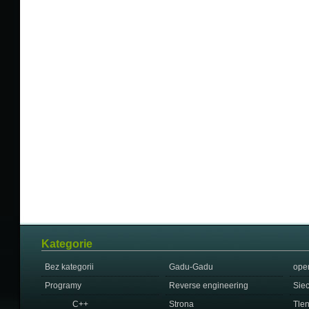
Kategorie
Bez kategorii
Gadu-Gadu
ope
Programy
Reverse engineering
Sie
C++
Strona
Tle