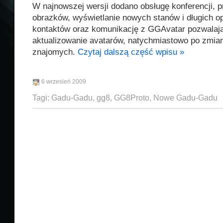
W najnowszej wersji dodano obsługę konferencji, p
obrazków, wyświetlanie nowych stanów i długich op
kontaktów oraz komunikację z GGAvatar pozwalaj
aktualizowanie avatarów, natychmiastowo po zmian
znajomych.
Czytaj dalszą część wpisu »
6 wrzesień 2009
Tagi:
Gadu-Gadu
,
gg8
,
GG8Proto
,
Nowe Gadu-Gadu