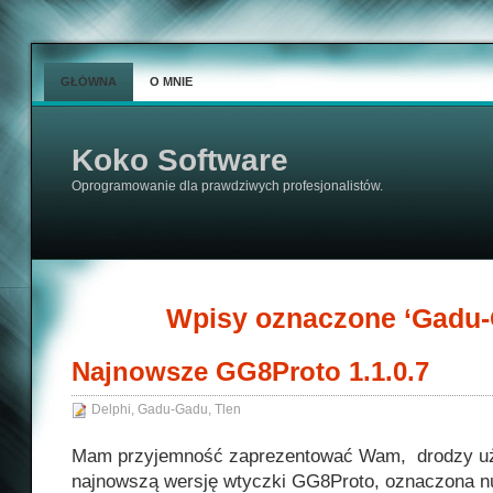
GŁÓWNA
O MNIE
Koko Software
Oprogramowanie dla prawdziwych profesjonalistów.
Wpisy oznaczone ‘Gadu-
Najnowsze GG8Proto 1.1.0.7
Delphi
,
Gadu-Gadu
,
Tlen
Mam przyjemność zaprezentować Wam, drodzy u
najnowszą wersję wtyczki GG8Proto, oznaczona n