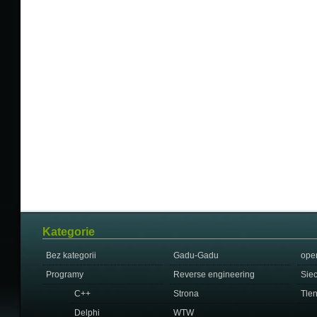
Kategorie
Bez kategorii
Gadu-Gadu
ope
Programy
Reverse engineering
Sie
C++
Strona
Tle
Delphi
WTW