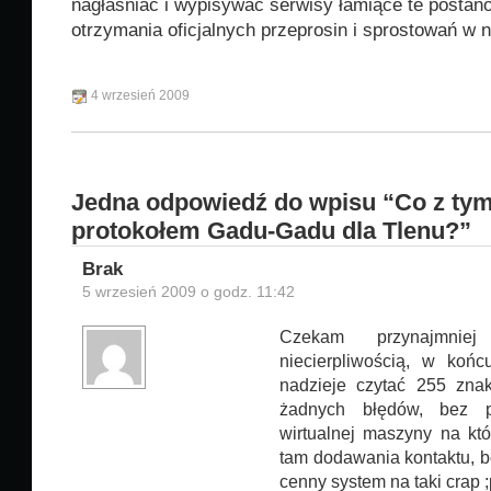
nagłaśniać i wypisywać serwisy łamiące te postan
otrzymania oficjalnych przeprosin i sprostowań w 
4 wrzesień 2009
Jedna odpowiedź do wpisu “Co z ty
protokołem Gadu-Gadu dla Tlenu?”
Brak
5 wrzesień 2009 o godz. 11:42
Czekam przynajmni
niecierpliwością, w ko
nadzieje czytać 255 zna
żadnych błędów, bez p
wirtualnej maszyny na kt
tam dodawania kontaktu, 
cenny system na taki crap ;