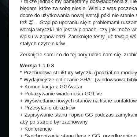
7 także jednak my pamiętamy doświadczenia z
Tl
błędami które za sobą niesie. Wielu z was poczeka
dobre do użytkowania nowej wersji,póki nie stanie
też 😉 . Stąd po uporaniu się z problemami rusza
wersja wtyczki nie jest w planach, czy jak może wn
wpisu w zapowiedzi. Zamknięte testy już trwają w
stałych czytelników .
Zerknijcie sami co do tej pory udało nam się zrobić
Wersja 1.1.0.3
* Przebudowa struktury wtyczki (podział na moduły
* Wydajniejsze obliczanie SHA1 (windowsowa bibli
+ Komunikacja z GGAvatar
+ Pokazywanie wiadomości GGLive
+ Wyświetlanie nowych stanów na liscie kontaktów
+ Przesyłanie obrazków
+ Zapisywanie stanu i opisu GG podczas zamykani
aby po starcie był zachowany
+ Konferencje
+ Synchronizacja stanu tlena z GG, przedłuzenie o