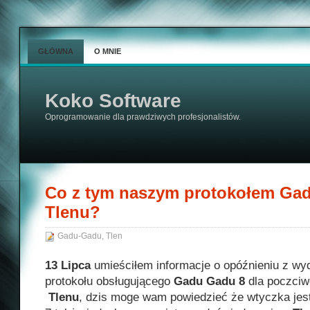
GŁÓWNA
O MNIE
Koko Software
Oprogramowanie dla prawdziwych profesjonalistów.
Co z tym naszym protokołem Ga
Tlenu?
Gadu-Gadu
,
Tlen
13 Lipca
umieściłem informacje o opóźnieniu z wy
protokołu obsługującego
Gadu Gadu 8
dla poczci
Tlenu
, dzis moge wam powiedzieć że wtyczka jest