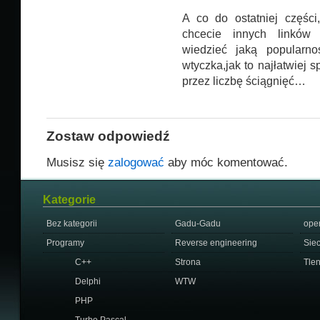
A co do ostatniej części
chcecie innych linków
wiedzieć jaką popularno
wtyczka,jak to najłatwiej s
przez liczbę ściągnięć…
Zostaw odpowiedź
Musisz się
zalogować
aby móc komentować.
Kategorie
Bez kategorii
Gadu-Gadu
ope
Programy
Reverse engineering
Sie
C++
Strona
Tle
Delphi
WTW
PHP
Turbo Pascal