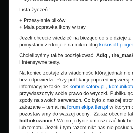
Lista życzeń :
+ Przesyłanie plików
+ Mała poprawka ikony w tray
Jeżeli chcecie wiedzieć na bieżąco co sie dzieje z 
pomysłami zerknijcie na mikro blog
kokosoft.pinger
Chcielibyśmy także podziękować
Adiq , the_mas
i intensywne testy.
Na koniec zostaje zła wiadomość którą jednak ni
bez odpowiedzi. Przy publikacji poprzedniej wersji
informacyjne takie jak
komunikatory.pl
,
komunikato
przywłaszczyły sobie prawo do wtyczki. Publikując
zgody na swoich serwerach. Co było z naszej stro
zakazane – temat na
forum ekipa.tlen.pl
w którym 
pozostawiamy do waszej oceny. Zakaz obecnie ta
hotlinkowanie
!
Wolno jedynie umieszczać link be
lub tematu. Jezeli i tym razem nikt nas nie posłu