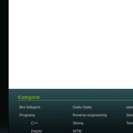
Kategorie
Bez kategorii
Gadu-Gadu
ope
Programy
Reverse engineering
Sie
C++
Strona
Tle
Delphi
WTW