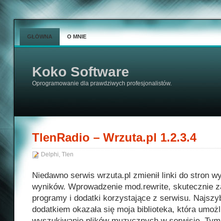
GŁÓWNA
O MNIE
Koko Software
Oprogramowanie dla prawdziwych profesjonalistów.
TlenRadio – Wrzuta.pl 1.2.3.4
Delphi
,
Tlen
Niedawno serwis wrzuta.pl zmienił linki do stron w
wyników. Wprowadzenie mod.rewrite, skutecznie z
programy i dodatki korzystające z serwisu. Najsz
dodatkiem okazała się moja biblioteka, która umożl
wyszukiwanie plików muzycznych w serwisie. Ty