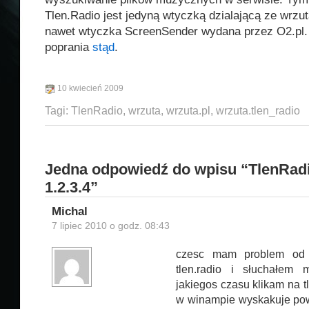
Tlen.Radio jest jedyną wtyczką dzialającą ze wrzutą
nawet wtyczka ScreenSender wydana przez O2.pl.
poprania
stąd
.
10 kwiecień 2009
Tagi:
TlenRadio
,
wrzuta
,
wrzuta.pl
,
wrzuta.tlen_radio
Jedna odpowiedź do wpisu “TlenRadi
1.2.3.4”
Michal
7 lipiec 2010 o godz. 08:43
czesc mam problem od
tlen.radio i słuchałem
jakiegos czasu klikam na t
w winampie wyskakuje po