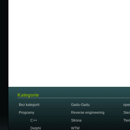
Kategorie
Bez kategorii
Gadu-Gadu
ope
Programy
Reverse engineering
Sie
C++
Strona
Tle
Delphi
WTW