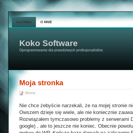
GŁÓWNA
O MNIE
Koko Software
Oprogramowanie dla prawdziwych profesjonalistów.
Moja stronka
Strona
Nie chce żebyście narzekali, że na mojej stronie nic
Owszem dzieje się wiele, ale nie koniecznie zauwa
Rozwiązałem tymczasowo problemy z serwerami 
google) , ale to jeszcze nie koniec. Obecnie powol
motyw do WP. Kończę bazę danych na zaliczenie